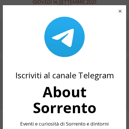
CONDIVIDI SU
ARTICOLO PRECEDENTE
Iscriviti al canale Telegram
EVENTI SETTEMBRE 2021 SORRENTO:
PRESENTAZIONE LIBRO “LA FIAMMA
SPEZZATA”
About
PROSSIMO ARTICOLO
Sorrento
1^ OUTDOOR FEST A MONTE FAITO
Eventi e curiosità di Sorrento e dintorni
ARTICOLI CORRELATI