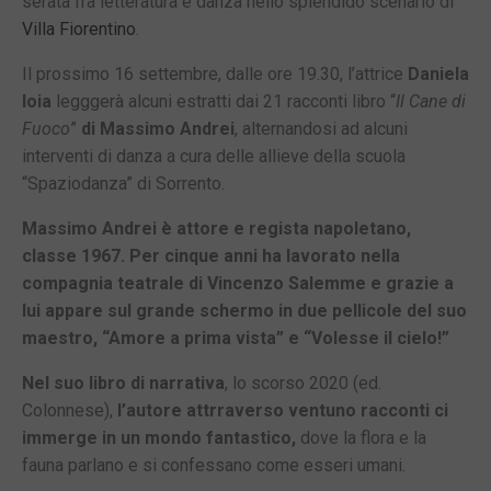
serata fra letteratura e danza nello splendido scenario di
Villa Fiorentino
.
Il prossimo 16 settembre, dalle ore 19.30, l’attrice
Daniela
Ioia
legggerà alcuni estratti dai 21 racconti libro “
Il Cane di
Fuoco
”
di Massimo Andrei
, alternandosi ad alcuni
interventi di danza a cura delle allieve della scuola
“Spaziodanza” di Sorrento.
Massimo Andrei è attore e regista napoletano,
classe 1967. Per cinque anni ha lavorato nella
compagnia teatrale di Vincenzo Salemme e grazie a
lui appare sul grande schermo in due pellicole del suo
maestro, “Amore a prima vista” e “Volesse il cielo!”
Nel suo libro di narrativa
, lo scorso 2020 (ed.
Colonnese),
l’autore attrraverso ventuno racconti ci
immerge in un mondo fantastico,
dove la flora e la
fauna parlano e si confessano come esseri umani.