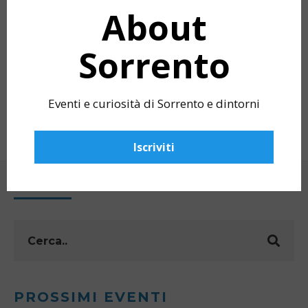
About
Sorrento
HELLO, SORRENTO!
LA MARINA DI P
Eventi e curiosità di Sorrento e dintorni
LUBRENSE
Iscriviti
CERCA
PROSSIMI EVENTI