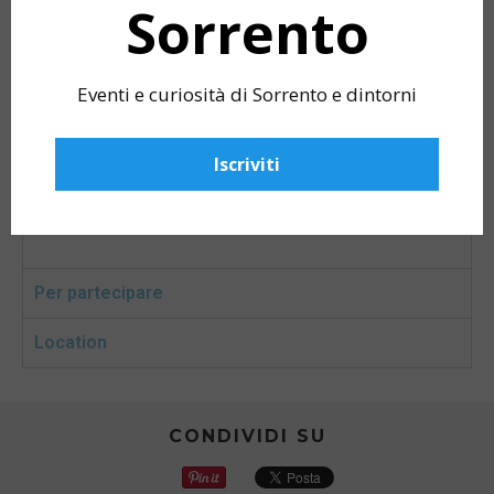
Sorrento
Contatti
Eventi e curiosità di Sorrento e dintorni
FESTIVA’ SORRENTO
Iscriviti
Facebook
@festiva.sorrento
Instagram
@festiva_sorrento
Per partecipare
Location
CONDIVIDI SU