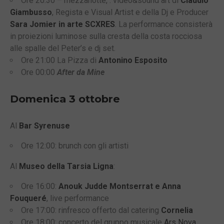
Ore 20:30 – mezzanotte, : video&sound art di
Claudio
Giambusso
, Regista e Visual Artist e della Dj e Producer
Sara Jomier in arte SCXRES
. La performance consisterà
in proiezioni luminose sulla cresta della costa rocciosa
alle spalle del Peter’s e dj set.
Ore 21:00 La Pizza di
Antonino Esposito
Ore 00:00
After da Mine
Domenica 3 ottobre
Al
Bar Syrenuse
Ore 12:00: brunch con gli artisti
Al
Museo della Tarsia Ligna
:
Ore 16:00:
Anouk Judde Montserrat e Anna
Fouqueré
, live performance
Ore 17:00: rinfresco offerto dal catering
Cornelia
Ore 18:00: concerto del gruppo musicale
Ars Nova