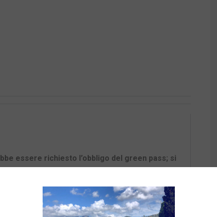
bbe essere richiesto l’obbligo del green pass; si
distanziamento sociale.