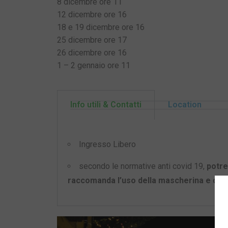
8 dicembre ore 11
12 dicembre ore 16
18 e 19 dicembre ore 16
25 dicembre ore 17
26 dicembre ore 16
1 – 2 gennaio ore 11
Info utili & Contatti
Location
Ingresso Libero
secondo le normative anti covid 19,
potre
raccomanda l’uso della mascherina e del 