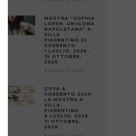
MOSTRA “SOPHIA
LOREN. UN’ICONA
NAPOLETANA” A
VILLA
FIORENTINO DI
SORRENTO
1 LUGLIO, 2026 -
15 OTTOBRE,
2026
6 AGOSTO, 2026
GOYA A
SORRENTO 2026:
LA MOSTRA A
VILLA
FIORENTINO
9 LUGLIO, 2026 -
11 OTTOBRE,
2026
6 AGOSTO, 2026