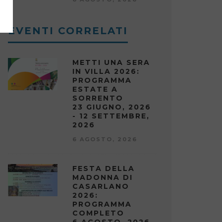
EVENTI CORRELATI
METTI UNA SERA
IN VILLA 2026:
PROGRAMMA
ESTATE A
SORRENTO
23 GIUGNO, 2026
- 12 SETTEMBRE,
2026
6 AGOSTO, 2026
FESTA DELLA
MADONNA DI
CASARLANO
2026:
PROGRAMMA
COMPLETO