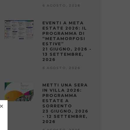
6 AGOSTO, 2026
EVENTI A META
ESTATE 2026: IL
PROGRAMMA DI
“METAMORFOSI
ESTIVE”
21 GIUGNO, 2026 -
13 SETTEMBRE,
2026
6 AGOSTO, 2026
METTI UNA SERA
IN VILLA 2026:
PROGRAMMA
ESTATE A
SORRENTO
23 GIUGNO, 2026
- 12 SETTEMBRE,
2026
6 AGOSTO, 2026