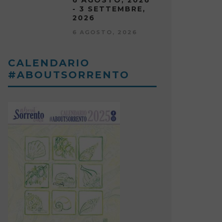
6 AGOSTO, 2026
- 3 SETTEMBRE,
2026
6 AGOSTO, 2026
CALENDARIO
#ABOUTSORRENTO
AN BIAGIO A SORRENTO E
MERCAT