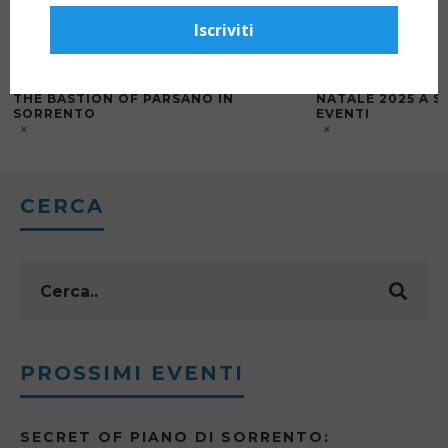
Iscriviti
THE BASTION OF PARSANO IN
NATALE 2025 A S
SORRENTO
EVENTI
CERCA
PROSSIMI EVENTI
SECRET OF PIANO DI SORRENTO: