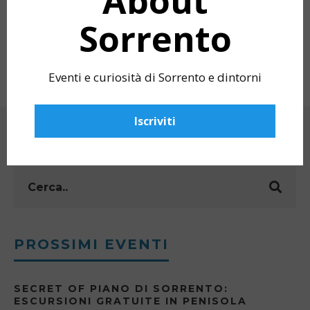
About
Sorrento
CALENDARIO ABOUT SORRENTO 2021:
LUCIO DALLA’S 
LE 12 FOTO SELEZIONATE
MY POV SORREN
Eventi e curiosità di Sorrento e dintorni
Iscriviti
CERCA
PROSSIMI EVENTI
SECRET OF PIANO DI SORRENTO:
ESCURSIONI GRATUITE IN PENISOLA