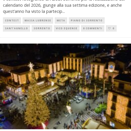
calendario del 2026, giunge alla sua settima edizione, e anche
quest’anno ha visto la partecip
...
CONTEST
MASSA LUBRENSE
META
PIANO DI SORRENTO
SANT'AGNELLO
SORRENTO
VICO EQUENSE
0 COMMENTI
0