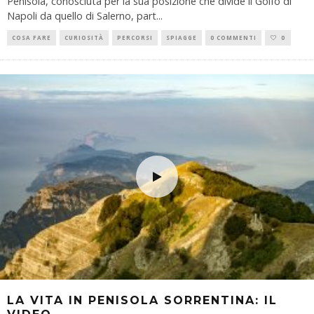
Penisola, conosciuta per la sua posizione che divide il Golfo di
Napoli da quello di Salerno, part
...
COSA FARE
CURIOSITÀ
PERCORSI
SPIAGGE
0 COMMENTI
0
LA VITA IN PENISOLA SORRENTINA: IL