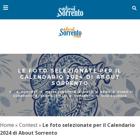
LE FOTO SELEZIONATE PER IL
CALENDARIO 2024 DI ABOUT
SORRENTO
CONTEST
MASSA LUBRENSE
META
NEWS
PIANO DI
SORRENTO
SANT'AGNELLO
SORRENTO
VICO EQUENSE
Home
»
Contest
»
Le foto selezionate per il Calendario
2024 di About Sorrento