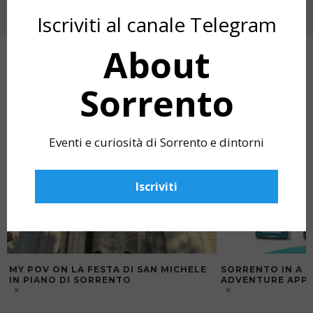
EVENTI MARZO 2024 SANT’AGNELLO: IL
PROGRAMMA DI RESURREXIT
Iscriviti al canale Telegram
About
ARTICOLI CORRELATI
Sorrento
Eventi e curiosità di Sorrento e dintorni
Iscriviti
MY POV ON LA FESTA DI SAN MICHELE
SORRENTO IN A 
IN PIANO DI SORRENTO
ADVENTURE APP