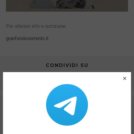
Per ulteriori info e iscrizione:
granfondosorrento.it
CONDIVIDI SU
ARTICOLO PRECEDENTE
CARNEVALE 2024 A SORRENTO – IL
PROGRAMMA
PROSSIMO ARTICOLO