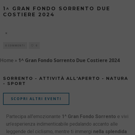
1^ GRAN FONDO SORRENTO DUE
COSTIERE 2024
1^ GRAN FONDO SORRENTO DUE COSTIERE
7 AGOSTO
0 COMMENTI
0
Home
»
1^ Gran Fondo Sorrento Due Costiere 2024
SORRENTO - ATTIVITÀ ALL'APERTO - NATURA
- SPORT
SCOPRI ALTRI EVENTI
Partecipa all’emozionante
1^ Gran Fondo Sorrento
e vivi
un’esperienza indimenticabile pedalando accanto alle
leggende del ciclismo, mentre ti immergi
nella splendida