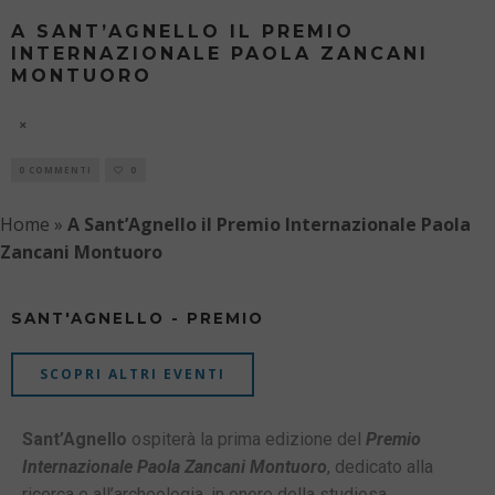
A SANT’AGNELLO IL PREMIO
INTERNAZIONALE PAOLA ZANCANI
MONTUORO
8 AGOSTO
0 COMMENTI
0
Home
»
A Sant’Agnello il Premio Internazionale Paola
Zancani Montuoro
SANT'AGNELLO - PREMIO
SCOPRI ALTRI EVENTI
Sant’Agnello
ospiterà la prima edizione del
Premio
Internazionale Paola Zancani Montuoro
, dedicato alla
ricerca e all’archeologia, in onore della studiosa