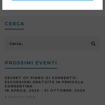
CERCA
PROSSIMI EVENTI
SECRET OF PIANO DI SORRENTO:
ESCURSIONI GRATUITE IN PENISOLA
SORRENTINA
18 APRILE, 2026 - 31 OTTOBRE, 2026
8 AGOSTO, 2026