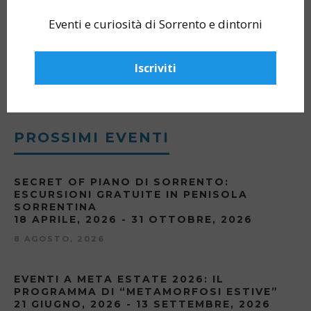
CERCA
Eventi e curiosità di Sorrento e dintorni
Iscriviti
PROSSIMI EVENTI
SECRET OF PIANO DI SORRENTO:
ESCURSIONI GRATUITE IN PENISOLA
SORRENTINA
18 APRILE, 2026 - 31 OTTOBRE, 2026
8 AGOSTO, 2026
EVENTI A META ESTATE 2026: IL
PROGRAMMA DI “METAMORFOSI ESTIVE”
21 GIUGNO, 2026 - 13 SETTEMBRE, 2026