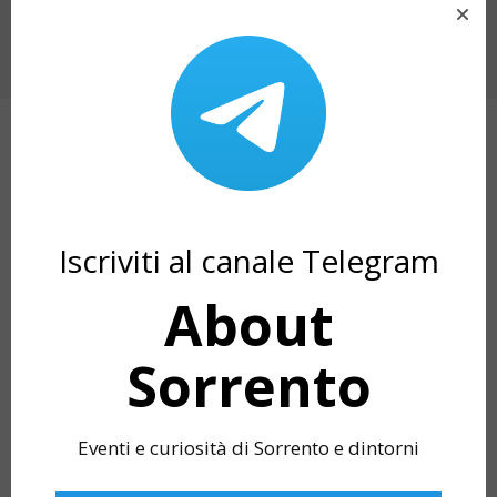
PROSSIMO ARTICOLO
EVENTI OTTOBRE 2021 SORRENTO: “SUONI
DIVINI” IN CATTEDRALE
ARTICOLI CORRELATI
Iscriviti al canale Telegram
About
Sorrento
Eventi e curiosità di Sorrento e dintorni
LA PASTIERA NAPOLETANA: IL DOLCE
THE OASI IN CITT
DI PASQUA PER ECCELLENZA
GEM IN SANT’AG