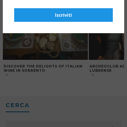
Iscriviti
DISCOVER THE DELIGHTS OF ITALIAN
ARCHEOCLUB ADV
WINE IN SORRENTO
LUBRENSE
CERCA