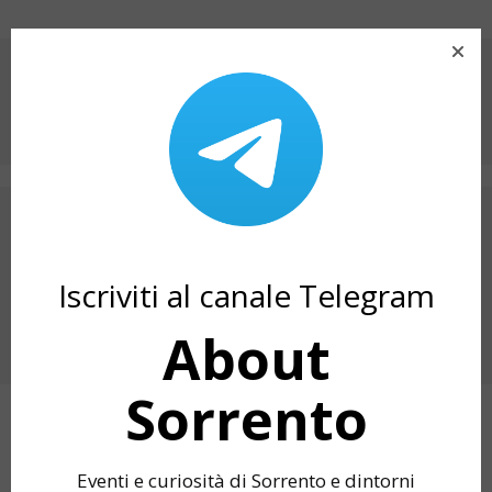
CONDIVIDI SU
ARTICOLO PRECEDENTE
ESTATE BLU 2026 A PIANO DI SORRENTO:
EVENTI DI AGOSTO
Iscriviti al canale Telegram
PROSSIMO ARTICOLO
FINISSAGE DELLA MOSTRA TURNING TO THE
About
LIGHT: DOPPIO EVENTO A VILLA FIORENTINO
Sorrento
ARTICOLI CORRELATI
Eventi e curiosità di Sorrento e dintorni