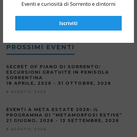
Eventi e curiosità di Sorrento e dintorni
Iscriviti
PROSSIMI EVENTI
SECRET OF PIANO DI SORRENTO:
ESCURSIONI GRATUITE IN PENISOLA
SORRENTINA
18 APRILE, 2026 - 31 OTTOBRE, 2026
8 AGOSTO, 2026
EVENTI A META ESTATE 2026: IL
PROGRAMMA DI “METAMORFOSI ESTIVE”
21 GIUGNO, 2026 - 13 SETTEMBRE, 2026
8 AGOSTO, 2026