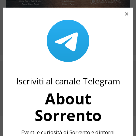
CONDIVIDI SU
ARTICOLO PRECEDENTE
SAGRA DEL POMODORO 2025 A TORCA:
Iscriviti al canale Telegram
PROGRAMMA E INFO UTILI
About
PROSSIMO ARTICOLO
LE SAGRE DI AGOSTO IN PENISOLA
SORRENTINA
Sorrento
ARTICOLI CORRELATI
Eventi e curiosità di Sorrento e dintorni