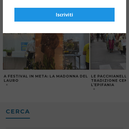
Iscriviti
A FESTIVAL IN META: LA MADONNA DEL
LE PACCHIANELLE
LAURO
TRADIZIONE CEN
L’EPIFANIA
CERCA