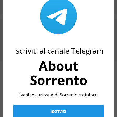
ARTICOLO PRECEDENTE
LA TAVOLA DEI 300 A MASSA LUBRENSE
PROSSIMO ARTICOLO
Iscriviti al canale Telegram
VICO D’ESTATE 2026: EVENTI DI GIUGNO A
VICO EQUENSE
About
Sorrento
ARTICOLI CORRELATI
Eventi e curiosità di Sorrento e dintorni
Iscriviti