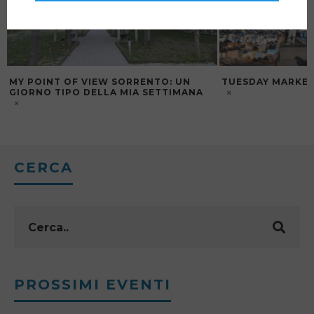
MY POINT OF VIEW SORRENTO: UN
TUESDAY MARKET
GIORNO TIPO DELLA MIA SETTIMANA
CERCA
PROSSIMI EVENTI