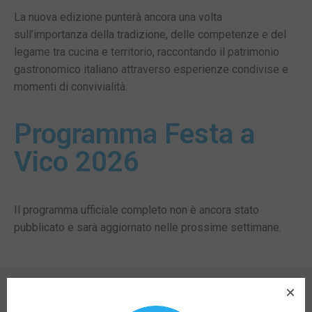
La nuova edizione punterà ancora una volta
sull’importanza della tradizione, delle competenze e del
legame tra cucina e territorio, raccontando il patrimonio
gastronomico italiano attraverso esperienze condivise e
momenti di convivialità.
Programma Festa a
Vico 2026
Il programma ufficiale completo non è ancora stato
pubblicato e sarà aggiornato nelle prossime settimane.
CONDIVIDI SU