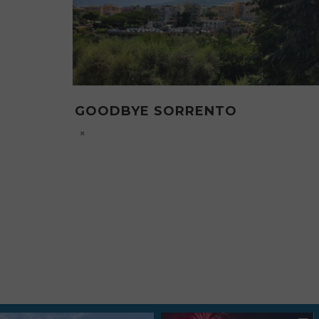
A META PERCORSI: IL PROGE
CULTURALE A META