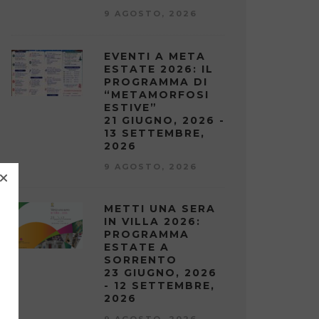
9 AGOSTO, 2026
EVENTI A META
ESTATE 2026: IL
PROGRAMMA DI
“METAMORFOSI
ESTIVE”
21 GIUGNO, 2026 -
13 SETTEMBRE,
2026
9 AGOSTO, 2026
METTI UNA SERA
IN VILLA 2026:
PROGRAMMA
ESTATE A
SORRENTO
23 GIUGNO, 2026
- 12 SETTEMBRE,
2026
9 AGOSTO, 2026