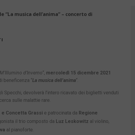
e “La musica dell’anima” – concerto di
TI
M’Illumino d’Inverno
“,
mercoledì 15 dicembre 2021
 di beneficenza “
La musica dell’anima
“.
li Specchi, devolverà l’intero ricavato dei biglietti venduti
erca sulle malattie rare.
 e Concetta Grassi
e patrocinata da
Regione
gonista il trio composto da
Luz Leskowitz
al violino,
wa
al pianoforte.