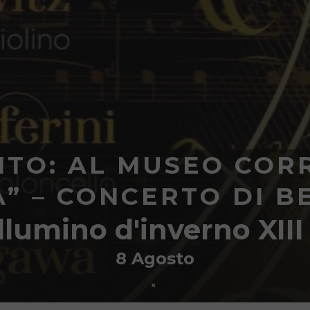
TO: AL MUSEO COR
A” – CONCERTO DI B
llumino d'inverno XIII
8 Agosto