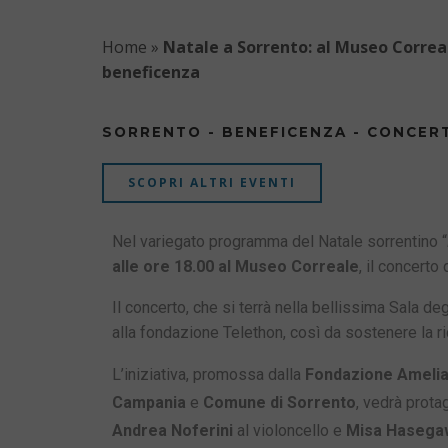
Home
»
Natale a Sorrento: al Museo Correal
beneficenza
SORRENTO - BENEFICENZA - CONCER
SCOPRI ALTRI EVENTI
Nel variegato programma del Natale sorrentino “
alle ore 18.00 al Museo Correale
, il concerto
Il concerto, che si terrà nella bellissima Sala deg
alla fondazione Telethon, così da sostenere la ric
L’iniziativa, promossa dalla
Fondazione Amelia
Campania
e
Comune di Sorrento
, vedrà prota
Andrea Noferini
al violoncello e
Misa Hasega