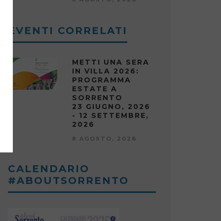
EVENTI CORRELATI
METTI UNA SERA
IN VILLA 2026:
PROGRAMMA
ESTATE A
SORRENTO
23 GIUGNO, 2026
- 12 SETTEMBRE,
2026
8 AGOSTO, 2026
CALENDARIO
#ABOUTSORRENTO