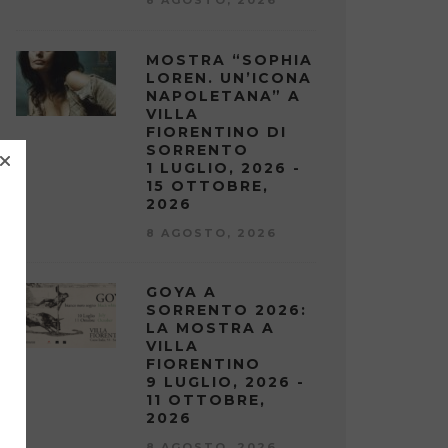
MOSTRA “SOPHIA
LOREN. UN’ICONA
NAPOLETANA” A
VILLA
FIORENTINO DI
SORRENTO
1 LUGLIO, 2026 -
15 OTTOBRE,
2026
8 AGOSTO, 2026
GOYA A
SORRENTO 2026:
LA MOSTRA A
VILLA
FIORENTINO
9 LUGLIO, 2026 -
11 OTTOBRE,
2026
8 AGOSTO, 2026