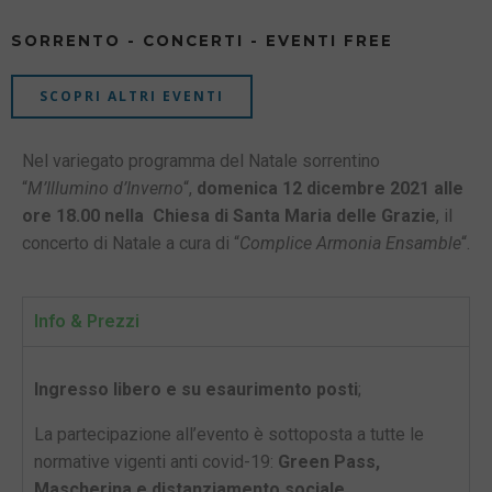
SORRENTO - CONCERTI - EVENTI FREE
SCOPRI ALTRI EVENTI
Nel variegato programma del Natale sorrentino
“
M’Illumino d’Inverno
“,
domenica 12 dicembre 2021 alle
ore 18.00 nella
Chiesa di Santa Maria delle Grazie
, il
concerto di Natale a cura di “
Complice Armonia Ensamble
“.
Info & Prezzi
Ingresso libero e su esaurimento posti
;
La partecipazione all’evento è sottoposta a tutte le
normative vigenti anti covid-19:
Green Pass,
Mascherina e distanziamento sociale.