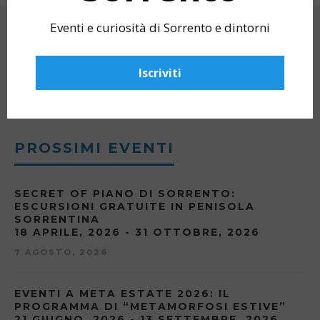
Eventi e curiosità di Sorrento e dintorni
CERCA
Iscriviti
PROSSIMI EVENTI
SECRET OF PIANO DI SORRENTO:
ESCURSIONI GRATUITE IN PENISOLA
SORRENTINA
18 APRILE, 2026 - 31 OTTOBRE, 2026
7 AGOSTO, 2026
EVENTI A META ESTATE 2026: IL
PROGRAMMA DI “METAMORFOSI ESTIVE”
21 GIUGNO, 2026 - 13 SETTEMBRE, 2026