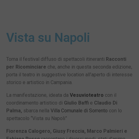
Vista su Napoli
Torna il festival diffuso di spettacoli itineranti
Racconti
per Ricominciare
che, anche in questa seconda edizione,
porta il teatro in suggestive location all’aperto di interesse
storico e artistico in Campania.
La manifestazione, ideata da
Vesuvioteatro
con il
coordinamento artistico di
Giulio Baffi
e
Claudio Di
Palma,
sbarca nella
Villa Comunale di Sorrento
con lo
spettacolo “Vista su Napoli”
Fiorenza Calogero, Giusy Freccia, Marco Palmieri e
Fabiana Russo
raccontano i diversi modi, stati d’animo,