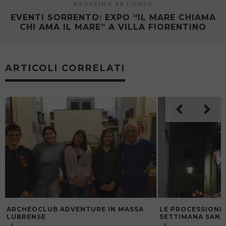
PROSSIMO ARTICOLO
EVENTI SORRENTO: EXPO “IL MARE CHIAMA
CHI AMA IL MARE” A VILLA FIORENTINO
ARTICOLI CORRELATI
SSA
LE PROCESSIONI DI META NELLA
LA FONTAN
SETTIMANA SANTA
A SORREN