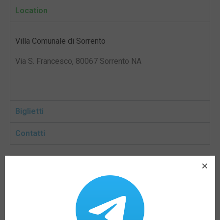
Location
Villa Comunale di Sorrento
Via S. Francesco, 80067 Sorrento NA
Biglietti
Contatti