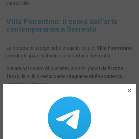
curatoriale.
Villa Fiorentino: il cuore dell’arte
contemporanea a Sorrento
La mostra si svolge nelle eleganti sale di
Villa Fiorentino
,
uno degli spazi culturali più importanti della città.
Situata nel centro di Sorrento, a pochi passi da Piazza
Tasso, la villa diventa parte integrante dell’esperienza
espositiva, grazie a:
allestimenti site-specific
dialogo tra opere e architettura
percorsi immersivi tra arte e spazio
Informazioni utili sulla