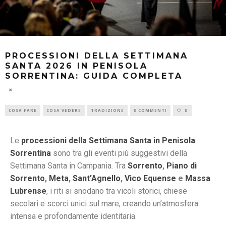
PROCESSIONI DELLA SETTIMANA
SANTA 2026 IN PENISOLA
SORRENTINA: GUIDA COMPLETA
COSA FARE
COSA VEDERE
TRADIZIONE
0 COMMENTI
0
Le
processioni della Settimana Santa in Penisola
Sorrentina
sono tra gli eventi più suggestivi della
Settimana Santa in Campania. Tra
Sorrento
,
Piano di
Sorrento
,
Meta
,
Sant’Agnello
,
Vico Equense
e
Massa
Lubrense
, i riti si snodano tra vicoli storici, chiese
secolari e scorci unici sul mare, creando un’atmosfera
intensa e profondamente identitaria.