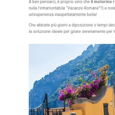
A ben pensarci, è proprio vero che
il motorino 
nulla l’intramontabile “
Vacanze Romane
”?) e nol
un’esperienza inaspettatamente bella!
Che abbiate più giorni a diposizione o tempi decis
la soluzione ideale per girare serenamente per le v