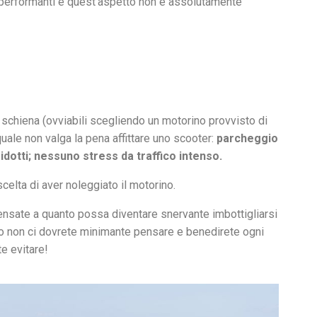
 performanti e quest’aspetto non è assolutamente
 schiena (ovviabili scegliendo un motorino provvisto di
uale non valga la pena affittare uno scooter:
parcheggio
idotti; nessuno stress da traffico intenso.
scelta di aver noleggiato il motorino.
ensate a quanto possa diventare snervante imbottigliarsi
ino non ci dovrete minimante pensare e benedirete ogni
te evitare!