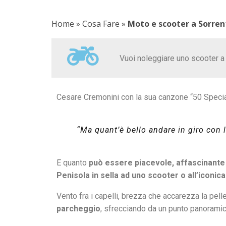
Home
»
Cosa Fare
»
Moto e scooter a Sorren
Vuoi noleggiare uno scooter a
Cesare Cremonini con la sua canzone “50 Specia
“
Ma quant’è bello andare in giro con le
E quanto
può essere piacevole, affascinante 
Penisola in sella ad uno scooter o all’iconic
Vento fra i capelli, brezza che accarezza la pel
parcheggio
, sfrecciando da un punto panoramico