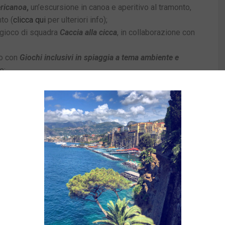
ricanoa
,
un’escursione in canoa e aperitivo al tramonto,
to (
clicca qui
per ulteriori info);
 gioco di squadra
Caccia alla cicca
, in collaborazione con
mo con
Giochi inclusivi in spiaggia a tema ambiente e
e;
rnata della sicurezza in mare
.