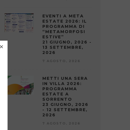
EVENTI A META
ESTATE 2026: IL
PROGRAMMA DI
“METAMORFOSI
ESTIVE”
21 GIUGNO, 2026 -
13 SETTEMBRE,
2026
7 AGOSTO, 2026
METTI UNA SERA
IN VILLA 2026:
PROGRAMMA
ESTATE A
SORRENTO
23 GIUGNO, 2026
- 12 SETTEMBRE,
2026
7 AGOSTO, 2026