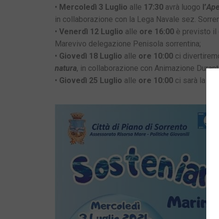
•
Mercoledì 3 Luglio
alle
17:30
avrà luogo
l’
Ape
in collaborazione con la Lega Navale sez. Sorren
•
Venerdì 12 Luglio
alle
ore 16:00
è previsto il
Marevivo delegazione Penisola sorrentina;
•
Giovedì 18 Luglio
alle
ore 10:00
ci divertire
natura
, in collaborazione con Animazione Durant
•
Giovedì 25 Luglio
alle
ore
10:00
ci sarà la
Gio