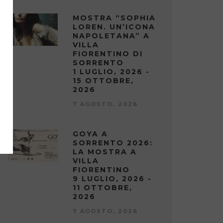
MOSTRA “SOPHIA
LOREN. UN’ICONA
NAPOLETANA” A
VILLA
FIORENTINO DI
SORRENTO
1 LUGLIO, 2026 -
15 OTTOBRE,
2026
7 AGOSTO, 2026
GOYA A
SORRENTO 2026:
LA MOSTRA A
VILLA
FIORENTINO
9 LUGLIO, 2026 -
11 OTTOBRE,
2026
7 AGOSTO, 2026