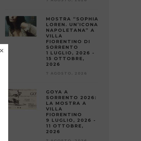
MOSTRA “SOPHIA
LOREN. UN’ICONA
NAPOLETANA” A
VILLA
FIORENTINO DI
SORRENTO
1 LUGLIO, 2026 -
15 OTTOBRE,
2026
7 AGOSTO, 2026
GOYA A
SORRENTO 2026:
LA MOSTRA A
VILLA
FIORENTINO
9 LUGLIO, 2026 -
11 OTTOBRE,
2026
7 AGOSTO, 2026