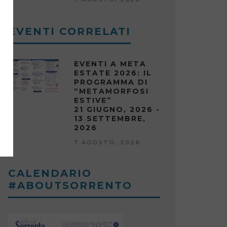
EVENTI CORRELATI
EVENTI A META
ESTATE 2026: IL
PROGRAMMA DI
“METAMORFOSI
ESTIVE”
21 GIUGNO, 2026 -
13 SETTEMBRE,
2026
7 AGOSTO, 2026
CALENDARIO
#ABOUTSORRENTO