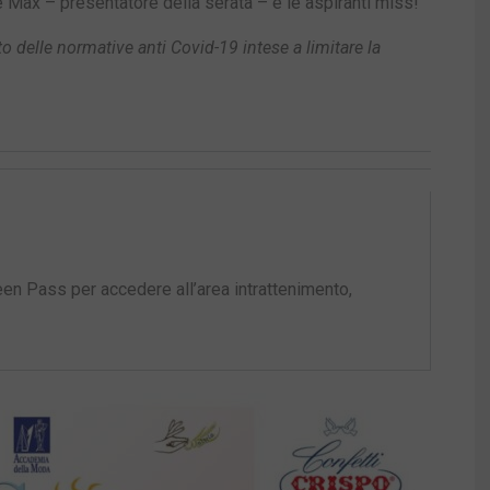
 Max – presentatore della serata – e le aspiranti miss!
to delle normative anti Covid-19 intese a limitare la
een Pass per accedere all’area intrattenimento,