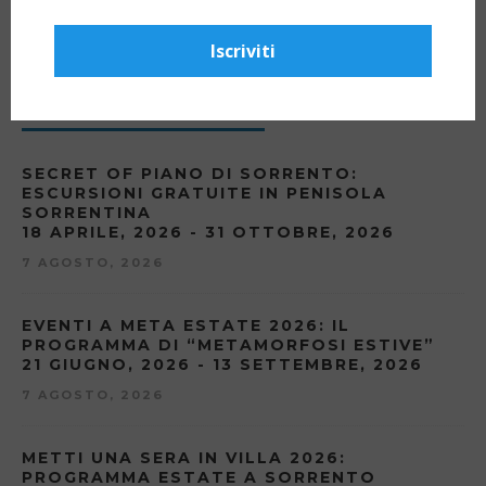
Iscriviti
PROSSIMI EVENTI
SECRET OF PIANO DI SORRENTO:
ESCURSIONI GRATUITE IN PENISOLA
SORRENTINA
18 APRILE, 2026 - 31 OTTOBRE, 2026
7 AGOSTO, 2026
EVENTI A META ESTATE 2026: IL
PROGRAMMA DI “METAMORFOSI ESTIVE”
21 GIUGNO, 2026 - 13 SETTEMBRE, 2026
7 AGOSTO, 2026
METTI UNA SERA IN VILLA 2026:
PROGRAMMA ESTATE A SORRENTO