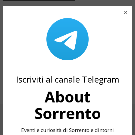
Iscriviti al canale Telegram
EVENTI ESTATE 2022 MASSA LUBRENSE:
MY POV SORRENT
IL PROGRAMMA DI “OMAGGIO ALLA
OF SORRENTO – 
BELLEZZA”
About
Sorrento
CERCA
Eventi e curiosità di Sorrento e dintorni