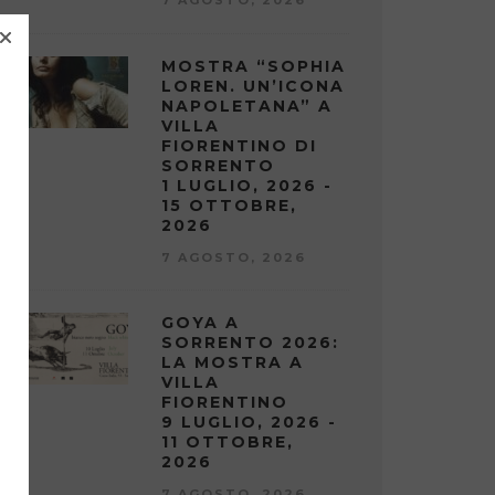
MOSTRA “SOPHIA
LOREN. UN’ICONA
NAPOLETANA” A
VILLA
FIORENTINO DI
SORRENTO
1 LUGLIO, 2026 -
15 OTTOBRE,
2026
7 AGOSTO, 2026
GOYA A
SORRENTO 2026:
LA MOSTRA A
VILLA
FIORENTINO
9 LUGLIO, 2026 -
11 OTTOBRE,
2026
7 AGOSTO, 2026