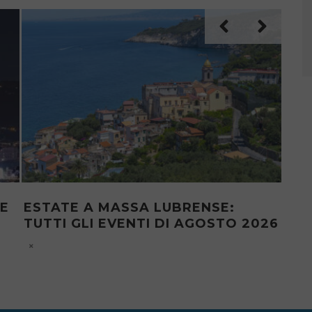
21:
MY POV SORRENTO: MEET THE
SO
LOCALS OF SORRENTO – SYART BY
DI
ROSSELLA SAVARESE
DI