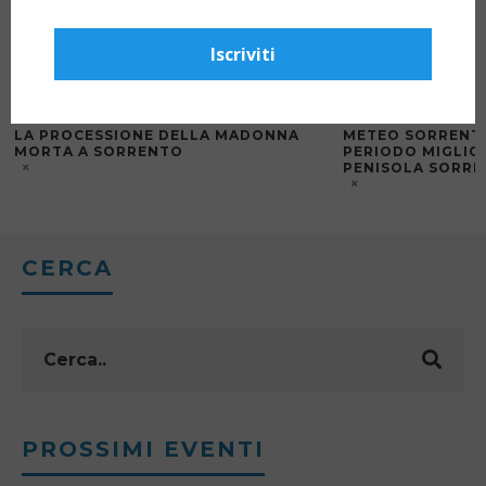
Iscriviti
LA PROCESSIONE DELLA MADONNA
METEO SORRENTO:
MORTA A SORRENTO
PERIODO MIGLIOR
PENISOLA SORRE
CERCA
PROSSIMI EVENTI