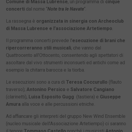
Comune di Massa Lubrense
, un programma di
cinque
concerti
dal nome “
Note tra le Navate
“.
La rassegna è
organizzata in sinergia con Archeoclub
di Massa Lubrense e l’associazione Artetiempo
.
Il programma concerti prevede l’
esecuzione di brani che
ripercorreranno stili musicali
, che vanno dal
Quattrocento all’Ottocento, consentendo agli spettatori di
ascoltare dal vivo strumenti inconsueti ed antichi come ad
esempio la chitarra barocca e la tiorba.
Le esecuzioni sono a cura di
Teresa Coccurullo
(flauto
traverso);
Antonino Persico
e
Salvatore Cangiano
(clarinetti),
Luisa Esposito Gugg
(tastiera) e
Giuseppe
Amura
alla voce e alle percussioni etniche.
Ad affiancare gli interpreti del gruppo New Wind Ensemble
(nucleo musicale dell’Associazione Artetiempo) ci saranno
il tenore
Tommaso Castello
nonché i musicisti
Antonio