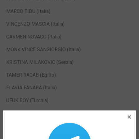
MARCO TIDU (Italia)
VINCENZO MASCIA (Italia)
CARMEN NOVACO (Italia)
MONK VINCE SANGIORGIO (Italia)
KRISTINA MILAKOVIC (Serbia)
TAMER RAGAB (Egitto)
FLAVIA FANARA (Italia)
UFUK BOY (Turchia)
GIUSY LAURIOLA (Italia)
ALFONSO COPPOLA(Italia)
MARINA MANCUSO (Italia)