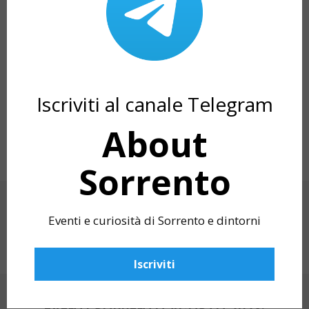
EMANUEL ZONCATO (Italia)
ELVIRA CARRASCO (
Spagna
)
MARINA FALCO (Italia)
Iscriviti al canale Telegram
MARJAN FAHIMI (Iran)
About
WAKED SAYED (Egitto)
Sorrento
CONDIVIDI SU
Eventi e curiosità di Sorrento e dintorni
Iscriviti
ARTICOLO PRECEDENTE