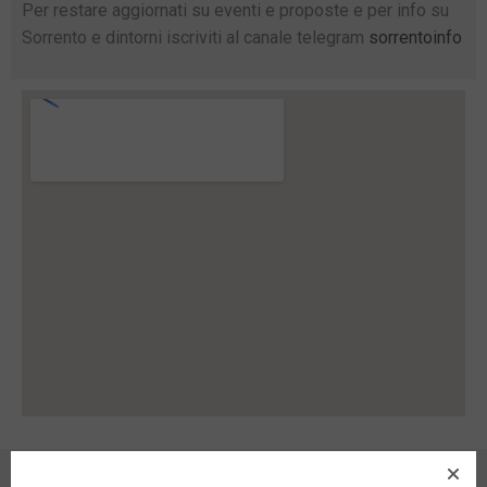
Per restare aggiornati su eventi e proposte e per info su
Sorrento e dintorni iscriviti al canale telegram
sorrentoinfo
CONDIVIDI SU