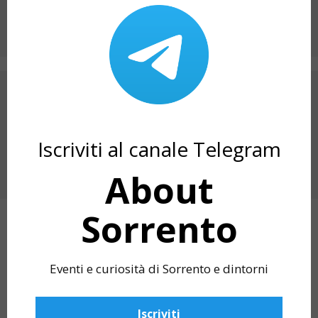
ARTICOLO PRECEDENTE
EVENTI VICO EQUENSE: SOCIAL WORLD FILM
FESTIVAL 2021
Iscriviti al canale Telegram
PROSSIMO ARTICOLO
EVENTI 2021: PASSEGGIATE D’ESTATE A
About
MASSA LUBRENSE
Sorrento
ARTICOLI CORRELATI
Eventi e curiosità di Sorrento e dintorni
Iscriviti