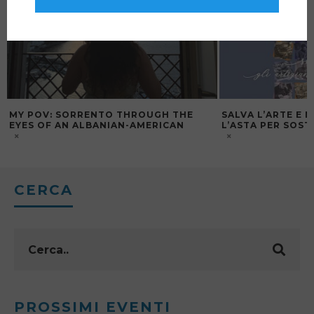
MY POV: SORRENTO THROUGH THE
SALVA L’ARTE E 
EYES OF AN ALBANIAN-AMERICAN
L’ASTA PER SOST
CERCA
PROSSIMI EVENTI