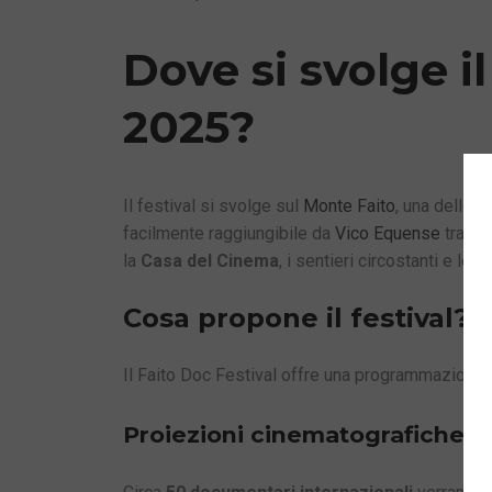
Dove si svolge il
2025?
Il festival si svolge sul
Monte Faito
, una delle 
facilmente raggiungibile da
Vico Equense
tramite
la
Casa del Cinema
, i sentieri circostanti e le
Cosa propone il festival?
Il Faito Doc Festival offre una programmazione r
Proiezioni cinematografiche