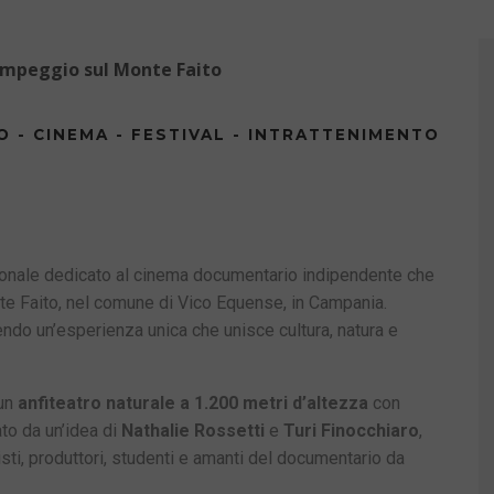
campeggio sul Monte Faito
O - CINEMA - FESTIVAL - INTRATTENIMENTO
ionale dedicato al cinema documentario indipendente che
te Faito, nel comune di Vico Equense, in Campania.
rendo un’esperienza unica che unisce cultura, natura e
 un
anfiteatro naturale a 1.200 metri d’altezza
con
ato da un’idea di
Nathalie Rossetti
e
Turi Finocchiaro
,
sti, produttori, studenti e amanti del documentario da