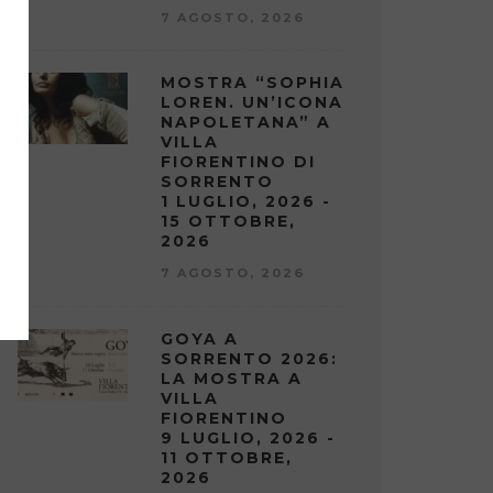
7 AGOSTO, 2026
MOSTRA “SOPHIA
LOREN. UN’ICONA
NAPOLETANA” A
VILLA
FIORENTINO DI
SORRENTO
1 LUGLIO, 2026 -
15 OTTOBRE,
2026
7 AGOSTO, 2026
GOYA A
SORRENTO 2026:
LA MOSTRA A
VILLA
FIORENTINO
9 LUGLIO, 2026 -
11 OTTOBRE,
2026