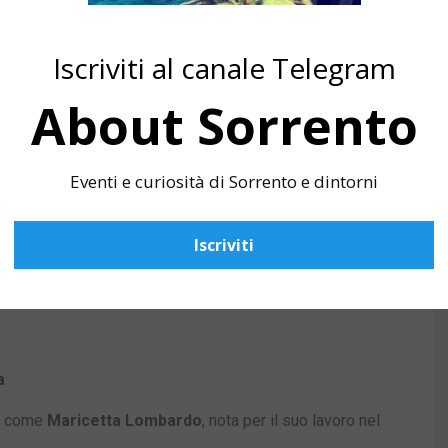
roiettati durante la settimana, di cui
27 in concorso
. Le
Iscriviti al canale Telegram
About Sorrento
Eventi e curiosità di Sorrento e dintorni
Iscriviti
a
ti come
Maricetta Lombardo
, nota per il suo lavoro nel