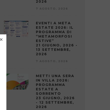
2026
7 AGOSTO, 2026
EVENTI A META
ESTATE 2026: IL
PROGRAMMA DI
“METAMORFOSI
ESTIVE”
21 GIUGNO, 2026 -
13 SETTEMBRE,
2026
7 AGOSTO, 2026
METTI UNA SERA
IN VILLA 2026:
PROGRAMMA
ESTATE A
SORRENTO
23 GIUGNO, 2026
- 12 SETTEMBRE,
2026