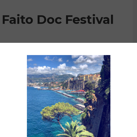
 Faito Doc Festival
cime più panoramiche della
Penisola Sorrentina
,
 funivia o strada carrabile. Le attività sono distribuite tra
 aree attrezzate per il campeggio immerso nella natura.
icca e multidisciplinare: