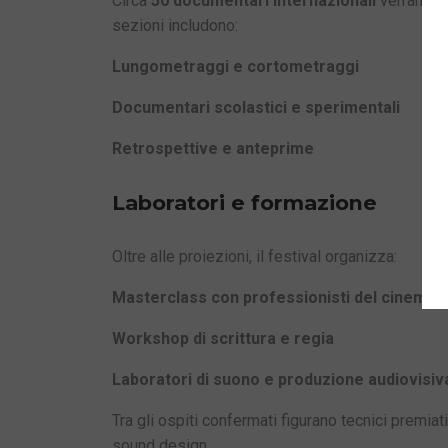
Circa
50 documentari internazionali
verranno p
sezioni includono:
Lungometraggi e cortometraggi
Documentari scolastici e sperimentali
Retrospettive e anteprime
Laboratori e formazione
Oltre alle proiezioni, il festival organizza:
Masterclass con professionisti del cinema
Workshop di scrittura e regia
Laboratori di suono e produzione audiovisiv
Tra gli ospiti confermati figurano tecnici premia
sound design.