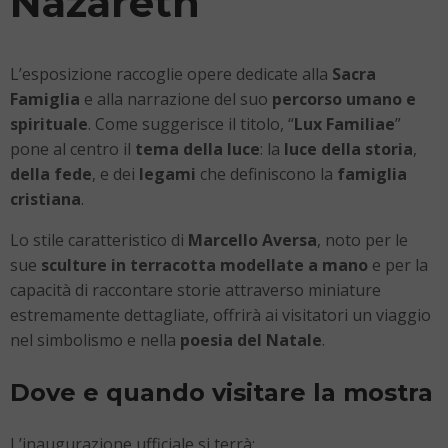
Nazareth”
L’esposizione raccoglie opere dedicate alla
Sacra
Famiglia
e alla narrazione del suo
percorso umano e
spirituale
. Come suggerisce il titolo, “
Lux Familiae
”
pone al centro il
tema della luce
: la
luce della storia
,
della fede
, e dei
legami
che definiscono la
famiglia
cristiana
.
Lo stile caratteristico di
Marcello Aversa
, noto per le
sue
sculture in terracotta modellate a mano
e per la
capacità di raccontare storie attraverso miniature
estremamente dettagliate, offrirà ai visitatori un viaggio
nel simbolismo e nella
poesia del Natale
.
Dove e quando visitare la mostra
L’inaugurazione ufficiale si terrà: