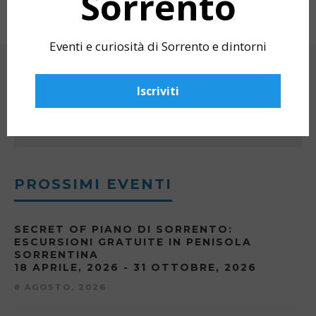
Sorrento
ABROAD AS AN AMERICAN STUDENT
ARRIVARE
Eventi e curiosità di Sorrento e dintorni
CERCA
Iscriviti
PROSSIMI EVENTI
SECRET OF PIANO DI SORRENTO:
ESCURSIONI GRATUITE IN PENISOLA
SORRENTINA
18 APRILE, 2026 - 31 OTTOBRE, 2026
8 AGOSTO, 2026