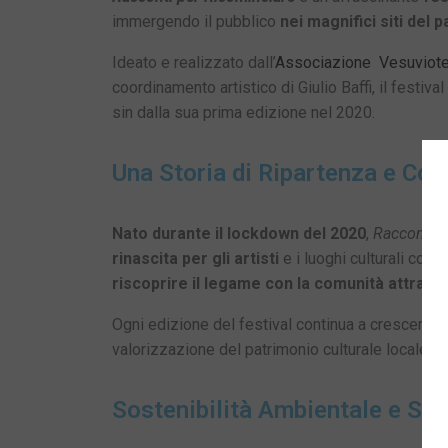
immergendo il pubblico
nei magnifici siti del
Ideato e realizzato dall’
Associazione Vesuviote
coordinamento artistico di Giulio Baffi, il festiv
sin dalla sua prima edizione nel 2020.
Una Storia di Ripartenza e Co
Nato durante il lockdown del 2020
,
Racconti p
rinascita per gli artisti
e i luoghi culturali coinv
riscoprire il legame con la comunità attraver
Ogni edizione del festival continua a crescere,
valorizzazione del patrimonio culturale locale e 
Sostenibilità Ambientale e Sco