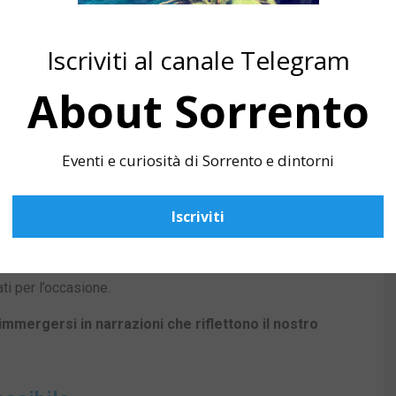
ne alla sostenibilità ambientale
, trasformando i
li
.
Iscriviti al canale Telegram
,
senza amplificazioni o scenografie artificiali
, ma
About Sorrento
etture circostanti.
i storici e artistici della regione, spesso nascosti agli
Eventi e curiosità di Sorrento e dintorni
rso il Teatro
Iscriviti
azione dall’universo drammaturgico contemporaneo
,
i per l’occasione.
immergersi in narrazioni che riflettono il nostro