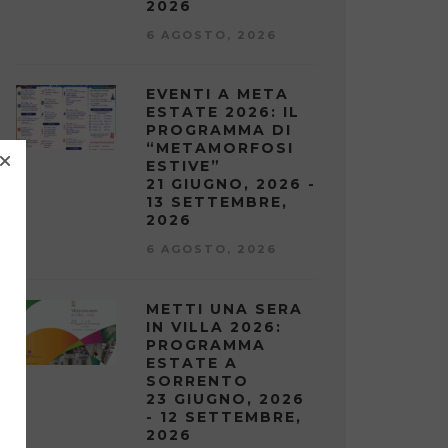
2026
6 AGOSTO, 2026
EVENTI A META
ESTATE 2026: IL
PROGRAMMA DI
“METAMORFOSI
ESTIVE”
21 GIUGNO, 2026 -
13 SETTEMBRE,
2026
6 AGOSTO, 2026
METTI UNA SERA
IN VILLA 2026:
PROGRAMMA
ESTATE A
SORRENTO
23 GIUGNO, 2026
- 12 SETTEMBRE,
2026