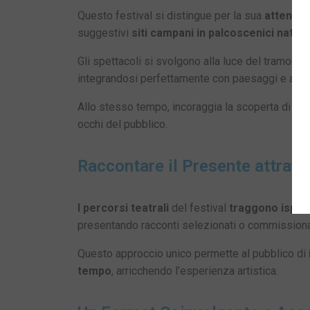
Questo festival si distingue per la sua
attenzio
suggestivi
siti campani in palcoscenici natura
Gli spettacoli si svolgono alla luce del tramonto
integrandosi perfettamente con paesaggi e archit
Allo stesso tempo, incoraggia la scoperta di tesor
occhi del pubblico.
Raccontare il Presente attrave
I percorsi teatrali
del festival
traggono ispir
presentando racconti selezionati o commissionat
Questo approccio unico permette al pubblico di
tempo
, arricchendo l’esperienza artistica.