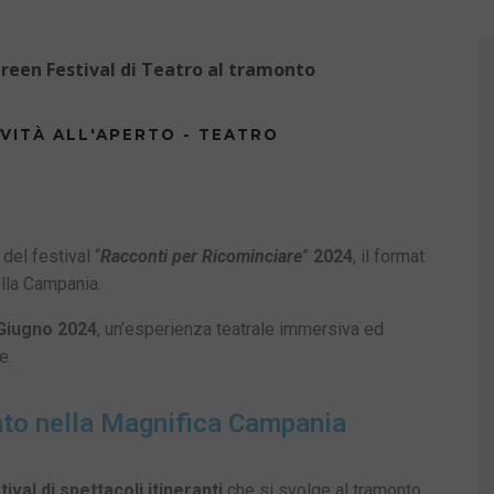
 Green Festival di Teatro al tramonto
VITÀ ALL'APERTO - TEATRO
del festival “
Racconti per Ricominciare
”
2024
, il format
ella Campania.
 Giugno 2024
, un’esperienza teatrale immersiva ed
e.
onto nella Magnifica Campania
tival di spettacoli itineranti
che si svolge al tramonto,