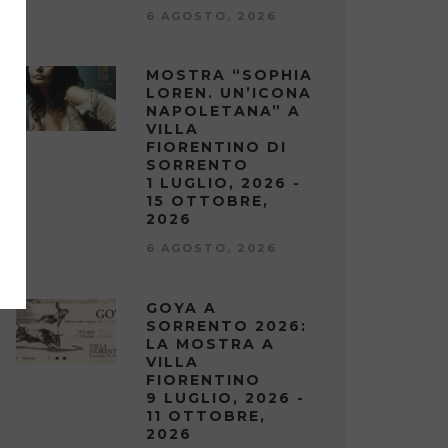
6 AGOSTO, 2026
MOSTRA “SOPHIA
LOREN. UN’ICONA
NAPOLETANA” A
VILLA
FIORENTINO DI
SORRENTO
1 LUGLIO, 2026 -
15 OTTOBRE,
2026
6 AGOSTO, 2026
GOYA A
SORRENTO 2026:
LA MOSTRA A
VILLA
FIORENTINO
9 LUGLIO, 2026 -
11 OTTOBRE,
2026