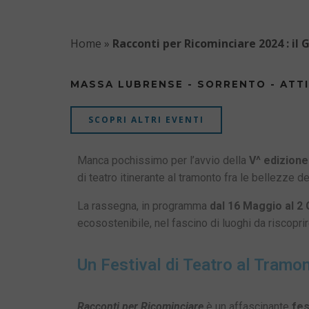
Home
»
Racconti per Ricominciare 2024 : il
MASSA LUBRENSE - SORRENTO - ATTI
SCOPRI ALTRI EVENTI
Manca pochissimo per l’avvio della
V^ edizione
di teatro itinerante al tramonto fra le bellezze d
La rassegna, in programma
dal 16 Maggio al 2
ecosostenibile, nel fascino di luoghi da riscoprir
Un Festival di Teatro al Tram
Racconti per Ricominciare
è un affascinante
fes