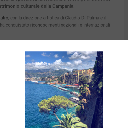
 patrimonio culturale della Campania
.
atro
, con la direzione artistica di Claudio Di Palma e il
al ha conquistato riconoscimenti nazionali e internazionali
munità
er Ricominciare
ha rappresentato non solo una
olti,
ma anche un’opportunità
per il pubblico
di
so l’arte e la cultura
.
 coinvolgendo sempre più persone e contribuendo alla
nazionale.
perta Culturale