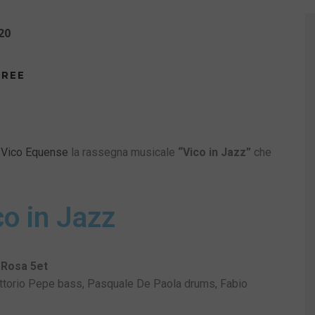
20
FREE
a
Vico Equense
la rassegna musicale
“Vico in Jazz”
che
co in Jazz
 Rosa 5et
ittorio Pepe bass, Pasquale De Paola drums, Fabio