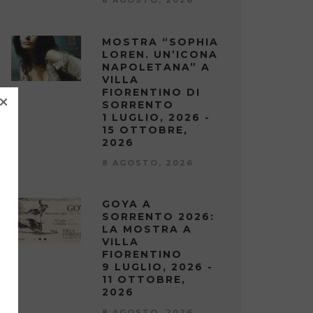
MOSTRA “SOPHIA
LOREN. UN’ICONA
NAPOLETANA” A
VILLA
FIORENTINO DI
SORRENTO
1 LUGLIO, 2026 -
15 OTTOBRE,
2026
8 AGOSTO, 2026
GOYA A
SORRENTO 2026:
LA MOSTRA A
VILLA
FIORENTINO
9 LUGLIO, 2026 -
11 OTTOBRE,
2026
8 AGOSTO, 2026