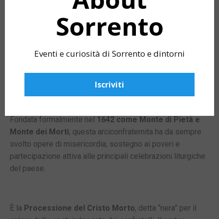
Santo 2026 a
Sorrento
Sant’Agnello
Eventi e curiosità di Sorrento e dintorni
La
Venerabile Arciconfraternita del Gonfalone
dei Santi Prisco e Agnello
è uno dei sodalizi di fede più
Iscriviti
antichi e significativi di
Sant’Agnello
, profondamente
radicato nella storia religiosa e civile della comunità.
Fondata formalmente nel
1642 come Monte di Pietà e
Monte dei Morti
, questa arciconfraternita ha da sempre
svolto opere di misericordia, sostegno ai poveri e
partecipazione attiva alle principali celebrazioni liturgiche
del paese.
È la
Processione del Cristo Morto
, detta “nera” per il