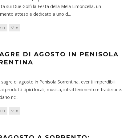
ta sui Due Golfi la Festa della Mela Limoncella, un
mento atteso e dedicato a uno d
...
NTI
0
SAGRE DI AGOSTO IN PENISOLA
RENTINA
e sagre di agosto in Penisola Sorrentina, eventi imperdibili
ai prodotti tipici locali, musica, intrattenimento e tradizione:
dario ric
...
NTI
0
RAGOSTO A SORRENTO: