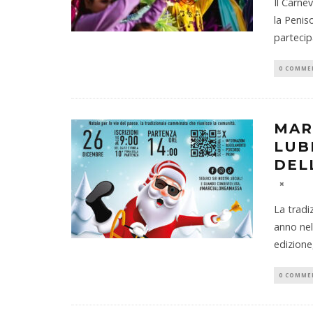
Il Carne
la Penis
partecipa
0 COMME
MAR
LUB
DEL
La tradi
anno nel
edizion
0 COMME