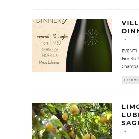
VIL
DIN
EVENTI P
Fiorella
Champa
0 COMME
LIM
LUB
SAG