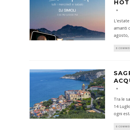
HOT
L'estate
amanti d
agosto, 
0 COMME
SAG
ACQ
Tra le sa
14 Lugli
ogni est
0 COMME