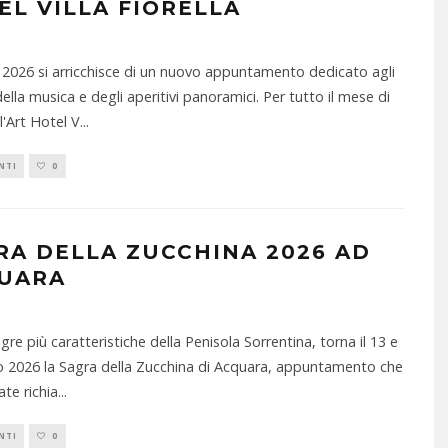
EL VILLA FIORELLA
 2026 si arricchisce di un nuovo appuntamento dedicato agli
ella musica e degli aperitivi panoramici. Per tutto il mese di
l'Art Hotel V
...
NTI
0
RA DELLA ZUCCHINA 2026 AD
UARA
gre più caratteristiche della Penisola Sorrentina, torna il 13 e
o 2026 la Sagra della Zucchina di Acquara, appuntamento che
ate richia
...
NTI
0