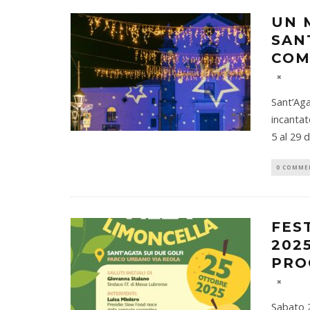
UN 
SAN
COM
Sant’Aga
incantat
5 al 29 
0 COMME
FES
202
PRO
Sabato 2