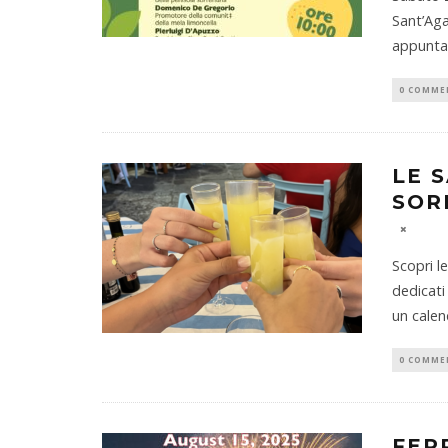
Sant’Aga
appunta
0 COMME
LE 
SOR
Scopri l
dedicati 
un calen
0 COMME
FER