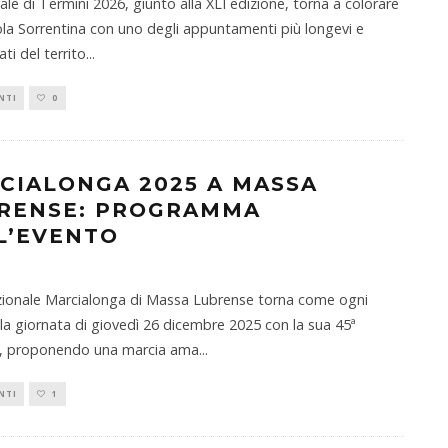
vale di Termini 2026, giunto alla XLI edizione, torna a colorare
ola Sorrentina con uno degli appuntamenti più longevi e
ti del territo
...
NTI
0
CIALONGA 2025 A MASSA
RENSE: PROGRAMMA
L’EVENTO
zionale Marcialonga di Massa Lubrense torna come ogni
la giornata di giovedì 26 dicembre 2025 con la sua 45ª
e, proponendo una marcia ama
...
NTI
1