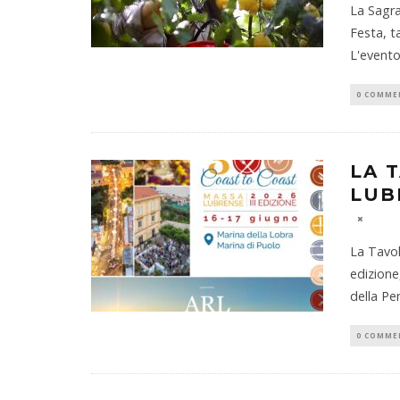
La Sagra
Festa, t
L'evento
0 COMME
LA 
LUB
La Tavol
edizione
della Pe
0 COMME