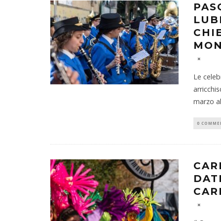
PAS
LUB
CHI
MON
Le celebr
arricchi
marzo al
0 COMME
CAR
DAT
CAR